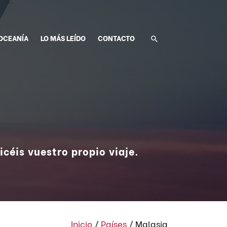
OCEANÍA
LO MÁS LEÍDO
CONTACTO
icéis vuestro propio viaje.
Inicio
/
Países
/
Malasia