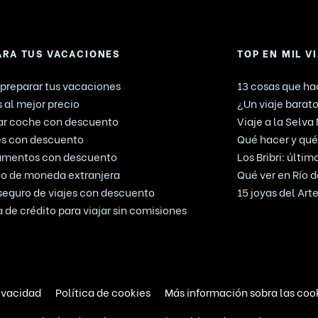
ARA TUS VACACIONES
TOP EN MIL V
preparar tus vacaciones
13 cosas que hac
 al mejor precio
¿Un viaje barato
ar coche con descuento
Viaje a la Selva
es con descuento
Qué hacer y qué 
amentos con descuento
Los Bribri: últi
o de moneda extranjera
Qué ver en Río d
seguro de viajes con descuento
15 joyas del Ar
a de crédito para viajar sin comisiones
rivacidad
Política de cookies
Más información sobra las coo