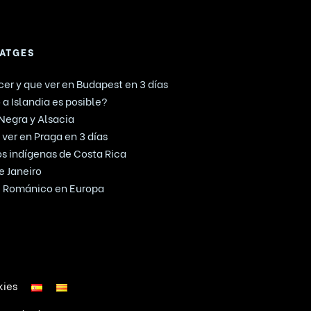
IATGES
er y que ver en Budapest en 3 días
 a Islandia es posible?
 Negra y Alsacia
ver en Praga en 3 días
mos indígenas de Costa Rica
e Janeiro
te Románico en Europa
kies