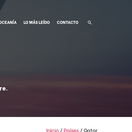
OCEANÍA
LO MÁS LEÍDO
CONTACTO
re.
Inicio
/
Países
/
Qatar