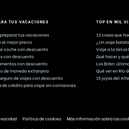
ARA TUS VACACIONES
TOP EN MIL V
preparar tus vacaciones
13 cosas que hac
 al mejor precio
¿Un viaje barato
ar coche con descuento
Viaje a la Selva
es con descuento
Qué hacer y qué 
amentos con descuento
Los Bribri: últi
o de moneda extranjera
Qué ver en Río d
seguro de viajes con descuento
15 joyas del Ar
a de crédito para viajar sin comisiones
rivacidad
Política de cookies
Más información sobra las coo