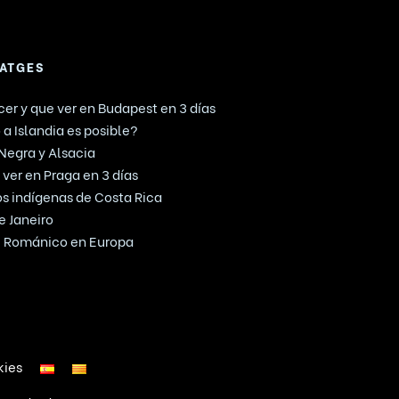
IATGES
er y que ver en Budapest en 3 días
 a Islandia es posible?
 Negra y Alsacia
ver en Praga en 3 días
mos indígenas de Costa Rica
e Janeiro
te Románico en Europa
kies