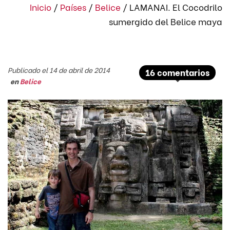
Inicio
/
Países
/
Belice
/
LAMANAI. El Cocodrilo
sumergido del Belice maya
Publicado el 14 de abril de 2014
16 comentarios
en
Belice