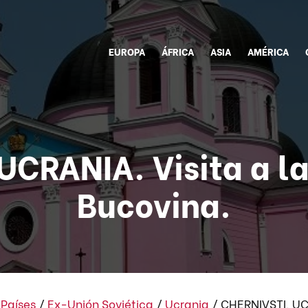
EUROPA
ÁFRICA
ASIA
AMÉRICA
CRANIA. Visita a la
Bucovina.
/
Países
/
Ex-Unión Soviética
/
Ucrania
/
CHERNIVSTI, UCR