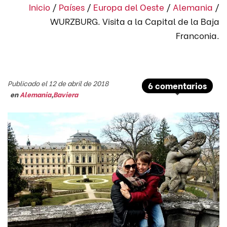
Inicio
/
Países
/
Europa del Oeste
/
Alemania
/
WURZBURG. Visita a la Capital de la Baja
Franconia.
Publicado el 12 de abril de 2018
6 comentarios
en
Alemania
,
Baviera