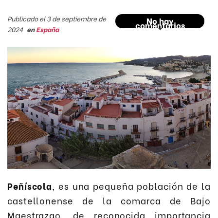
Publicado el 3 de septiembre de
No hay
comentarios
2024
en
España
Peñíscola
, es una pequeña población de la
castellonense de la comarca de Bajo
Maestrazgo, de reconocida importancia