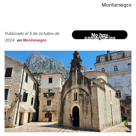
Montenegro
Publicado el 5 de octubre de
No hay
comentarios
2024
en
Montenegro