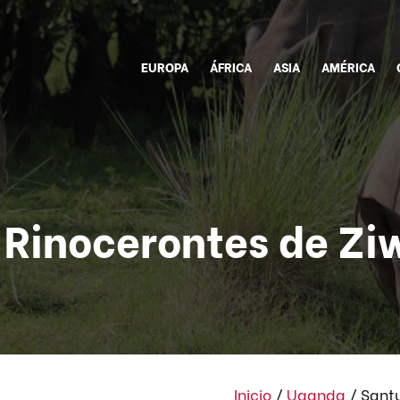
EUROPA
ÁFRICA
ASIA
AMÉRICA
 Rinocerontes de Z
Inicio
/
Uganda
/
Santu