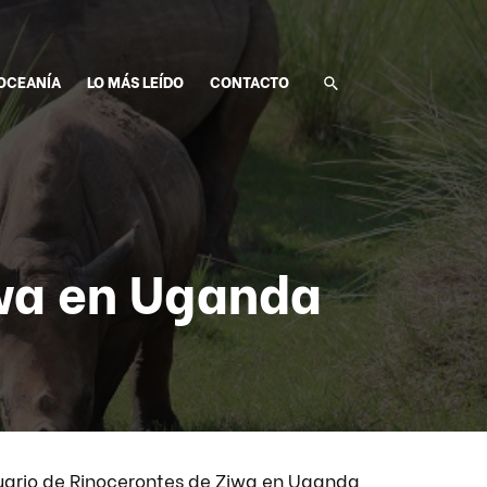
OCEANÍA
LO MÁS LEÍDO
CONTACTO
iwa en Uganda
ario de Rinocerontes de Ziwa en Uganda