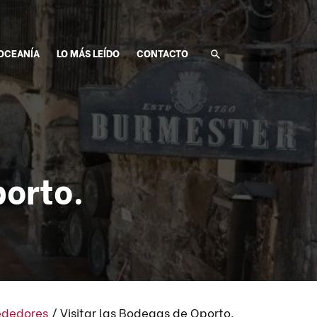
OCEANÍA
LO MÁS LEÍDO
CONTACTO
porto.
ededores
/
Visitar las Bodegas de Oporto.