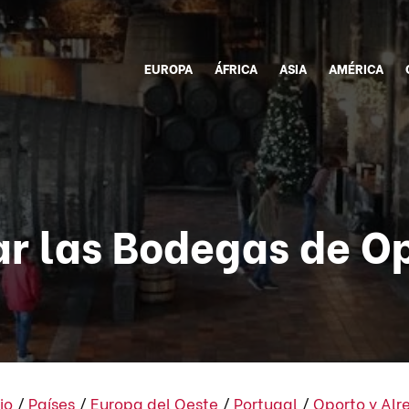
EUROPA
ÁFRICA
ASIA
AMÉRICA
ar las Bodegas de O
io
/
Países
/
Europa del Oeste
/
Portugal
/
Oporto y Alr