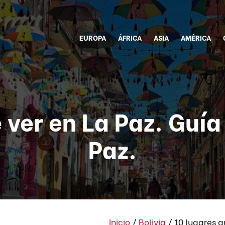
EUROPA
ÁFRICA
ASIA
AMÉRICA
 ver en La Paz. Guía 
Paz.
Inicio
/
Bolivia
/
10 lugares q