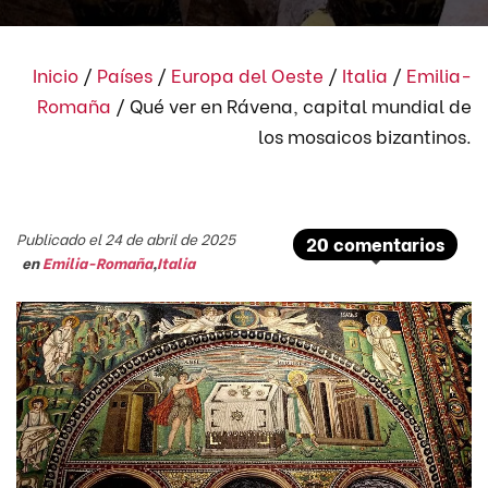
Inicio
/
Países
/
Europa del Oeste
/
Italia
/
Emilia-
Romaña
/
Qué ver en Rávena, capital mundial de
los mosaicos bizantinos.
Publicado el 24 de abril de 2025
20 comentarios
en
Emilia-Romaña
,
Italia