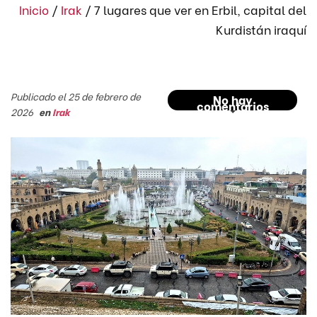
Inicio
/
Irak
/
7 lugares que ver en Erbil, capital del
Kurdistán iraquí
Publicado el 25 de febrero de
No hay
comentarios
2026
en
Irak