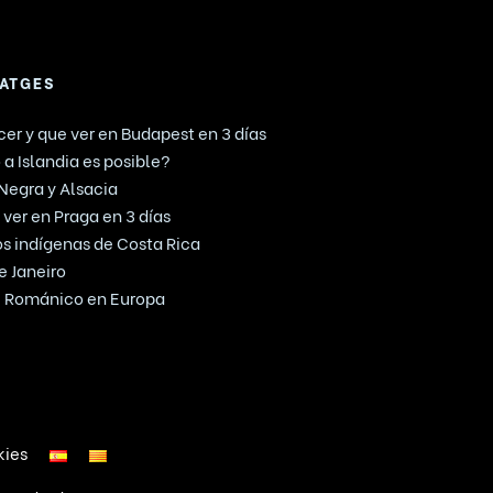
IATGES
er y que ver en Budapest en 3 días
 a Islandia es posible?
 Negra y Alsacia
ver en Praga en 3 días
mos indígenas de Costa Rica
e Janeiro
te Románico en Europa
kies