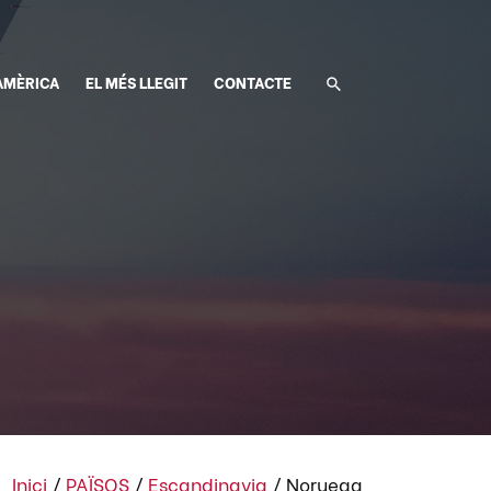
AMÈRICA
EL MÉS LLEGIT
CONTACTE
Inici
/
PAÏSOS
/
Escandinavia
/
Noruega