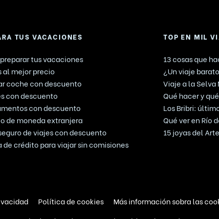
ARA TUS VACACIONES
TOP EN MIL V
preparar tus vacaciones
13 cosas que hac
 al mejor precio
¿Un viaje barato
ar coche con descuento
Viaje a la Selva
es con descuento
Qué hacer y qué 
amentos con descuento
Los Bribri: últi
o de moneda extranjera
Qué ver en Río d
seguro de viajes con descuento
15 joyas del Ar
a de crédito para viajar sin comisiones
rivacidad
Política de cookies
Más información sobra las coo