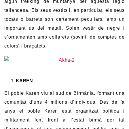
algun trekking de muntanya per aquesta regió
tailandesa. Els seus vestits i, en particular, els seus
tocats o barrets són certament peculiars, amb un
important ús del metall. Solen vestir de negre i
s’ornamenten amb collarets (sovint, de comptes de
colors) i braçalets.
KAREN
El poble Karen viu al sud de Birmània, formant una
comunitat d’uns 4 milions d’individus. Des de fa
anys el poble Karen està organitzat política i
militarment fent front a l’estat birmà per tal
d’aconseguir el seu reconeixement polític com a