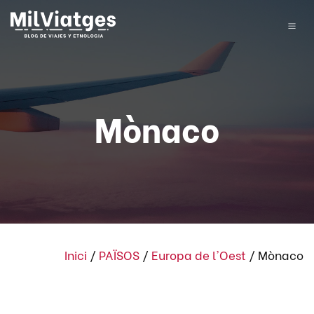
Mònaco
Inici
/
PAÏSOS
/
Europa de l'Oest
/
Mònaco