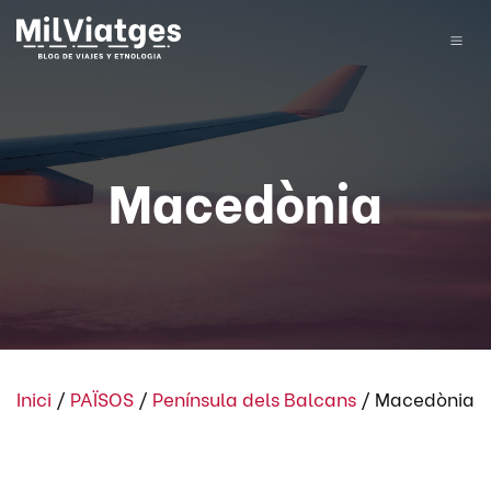
Macedònia
Inici
/
PAÏSOS
/
Península dels Balcans
/
Macedònia