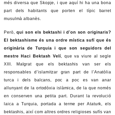
més diversa que Skopje, i que aquí hi ha una bona
part dels habitants que porten el típic barret
musulmà albanès.
Però,
qui son els bektashi i d’on son originaris?
El bektashisme és una ordre mística sufí que és
originària de Turquia i que son seguidors del
mestre Haci Bektash Velí
, que va viure al segle
XIII. Malgrat que els bektashis van ser els
responsables d’islamitzar gran part de l’Anatòlia
turca i dels balcans, poc a poc es van anar
allunyant de la ortodòxia islàmica, de la que només
en conserven una petita part. Durant la revolució
laica a Turquia, portada a terme per Ataturk, els
bektashis, així com altres ordres religioses sufís van