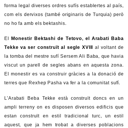
forma legal diverses ordres sufís establertes al país,
com els dervixos (també originaris de Turquia) però
no ho fa amb els bektashis.
El
Monestir Bektashi de Tetovo, el Arabati Baba
Tekke va ser construït al segle XVIII
al voltant de
la tomba del mestre sufí Sersem Ali Baba, que havia
viscut un parell de segles abans en aquesta zona.
El monestir es va construir gràcies a la donació de
terres que Rexhep Pasha va fer a la comunitat sufí.
L’Arabati Beba Tekke està construït doncs en un
ampli terreny on es disposen diversos edificis que
estan construït en estil tradicional turc, un estil
aquest, que ja hem trobat a diverses poblacions