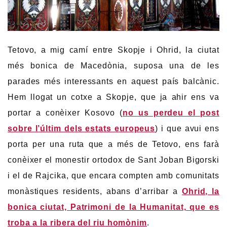
Tetovo, a mig camí entre Skopje i Ohrid, la ciutat
més bonica de Macedònia, suposa una de les
parades més interessants en aquest país balcànic.
Hem llogat un cotxe a Skopje, que ja ahir ens va
portar a conèixer Kosovo (
no us perdeu el post
sobre l’últim dels estats europeus
) i que avui ens
porta per una ruta que a més de Tetovo, ens farà
conèixer el monestir ortodox de Sant Joban Bigorski
i el de Rajcika, que encara compten amb comunitats
monàstiques residents, abans d’arribar a
Ohrid, la
bonica ciutat, Patrimoni de la Humanitat, que es
troba a la ribera del riu homònim
.