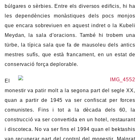
búlgares o sèrbies. Entre els diversos edificis, hi ha
les dependències monàstiques dels pocs monjos
que encara sobreviuen en aquest indret o la Kubeli
Meydan, la sala d’oracions. També hi trobem una
türbe, la típica sala que fa de mausoleu dels antics
mestres sufís, que està francament, en un estat de
conservació força deplorable.
El
monestir va patir molt a la segona part del segle XX,
quan a partir de 1945 va ser confiscat per forces
comunistes. Fins i tot a la dècada dels 60, la
construcció va ser convertida en un hotel, restaurant
i discoteca. No va ser fins el 1994 quan el bektashis
van recuperar part del control del monestir. Malgrat