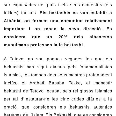
ser expulsades del país i els seus monestirs (els
tekkes) tancats.
Els bektashis es van establir a
Albània, on formen una comunitat relativament
important i on tenen la seva direcció. Es
considera que un 20% dels albanesos
musulmans professen la fe bektashi.
A Tetovo, no son poques vegades les que els
bektashis han sigut atacats pels fonamentalistes
islàmics, les tombes dels seus mestres profanades i
inclús, el Arabati Bababa Tekke, el monestir
bektashi de Tetovo ,ocupat pels religiosos islàmics
per tal d’instaurar-ne les cinc crides diàries a la
oració, que consideren els bektashis autèntics
heretges de l’Islam. Els Bektashi, que es consideren