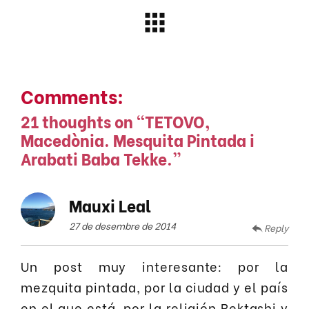
Comments:
21 thoughts on “
TETOVO,
Macedònia. Mesquita Pintada i
Arabati Baba Tekke.
”
Mauxi Leal
27 de desembre de 2014
Reply
Un post muy interesante: por la
mezquita pintada, por la ciudad y el país
en el que está, por la religión Bektashi y