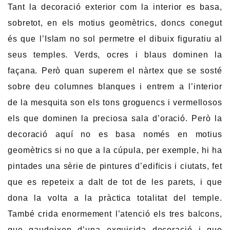
Tant la decoració exterior com la interior es basa,
sobretot, en els motius geomètrics, doncs conegut
és que l’Islam no sol permetre el dibuix figuratiu al
seus temples. Verds, ocres i blaus dominen la
façana. Però quan superem el nàrtex que se sosté
sobre deu columnes blanques i entrem a l’interior
de la mesquita son els tons groguencs i vermellosos
els que dominen la preciosa sala d’oració. Però la
decoració aquí no es basa només en motius
geomètrics si no que a la cúpula, per exemple, hi ha
pintades una sèrie de pintures d’edificis i ciutats, fet
que es repeteix a dalt de tot de les parets, i que
dona la volta a la pràctica totalitat del temple.
També crida enormement l’atenció els tres balcons,
que gaudeixen d’una exquisida decoració i que