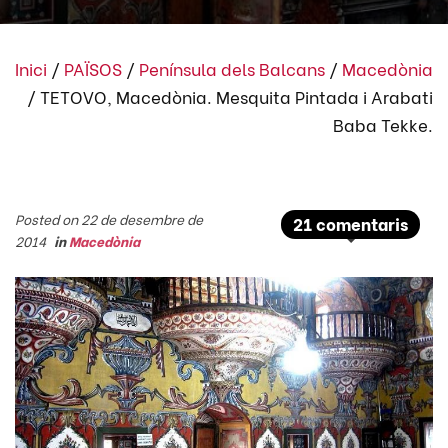
Inici
/
PAÏSOS
/
Península dels Balcans
/
Macedònia
/
TETOVO, Macedònia. Mesquita Pintada i Arabati
Baba Tekke.
Posted on 22 de desembre de
21 comentaris
2014
in
Macedònia