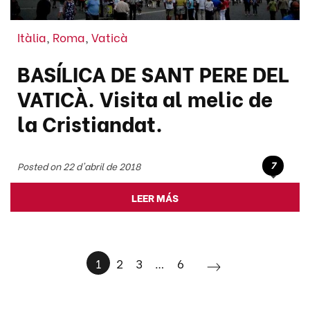
Itàlia
,
Roma
,
Vaticà
BASÍLICA DE SANT PERE DEL
VATICÀ. Visita al melic de
la Cristiandat.
7
Posted on 22 d'abril de 2018
LEER MÁS
1
2
3
…
6