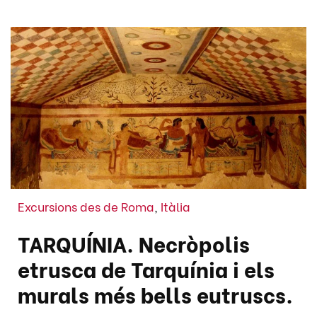
Excursions des de Roma
,
Itàlia
TARQUÍNIA. Necròpolis
etrusca de Tarquínia i els
murals més bells eutruscs.