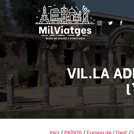
VIL.LA AD
l
Inici
/
PAÏSOS
/
Europa de l'Oest
/