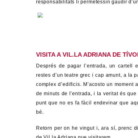
Després de la caiguda de l’Imperi Romà
tot tipus de saquejos.
En realitat, bona 
va ser reutilitzat per a la construcci
malauradament, part del llegat es va p
construcció de Vil.la d’Este, durant el 
llegat. No obstant això, el propòsit no
Cardenal Hipòlit d’Este a la mateixa pobl
arrencats dels seus llocs originals i alg