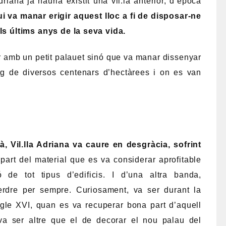
 d’un dia des de Roma. Es tracta de dos llocs
 freqüentats pels turistes que rarament abandonen