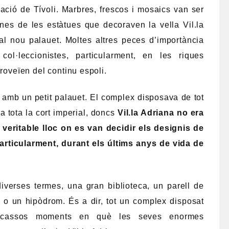
TIVAL DE L’EMPERAD ADRIÀ
riana ja hauria existit una vil.la anterior, d’època
i va manar erigir aquest lloc a fi de disposar-ne
els últims anys de la seva vida.
r amb un petit palauet sinó que va manar dissenyar
rg de diversos centenars d’hectàrees i on es van