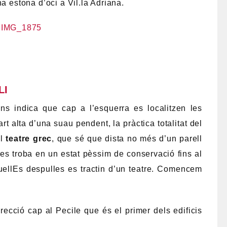
, Vil.lla Adriana va caure en desgràcia, sofrint
part del material que es va considerar aprofitable
ó de tot tipus d’edificis. I d’una altra banda,
erdre per sempre. Curiosament, va ser durant la
segle XVI, quan es va recuperar bona part d’aquell
 va ser altre que el de decorar el nou palau del
ació de Tívoli. Marbres, frescos i mosaics van ser
unes de les estàtues que decoraven la vella Vil.la