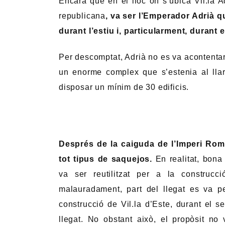
descobrir-se en una mateixa excursió
preciosos, de fàcil accés i escassament
Roma per visitar aquests llocs.