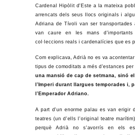
VIL.LA ADRIANA, LA MORADA ES
Encara que en el lloc on s’ubica Vil.la Ad
republicana
, va ser l’Emperador Adrià qu
durant l’estiu i, particularment, durant 
Per descomptat, Adrià no es va acontenta
un enorme complex que s’estenia al lla
disposar un mínim de 30 edificis.