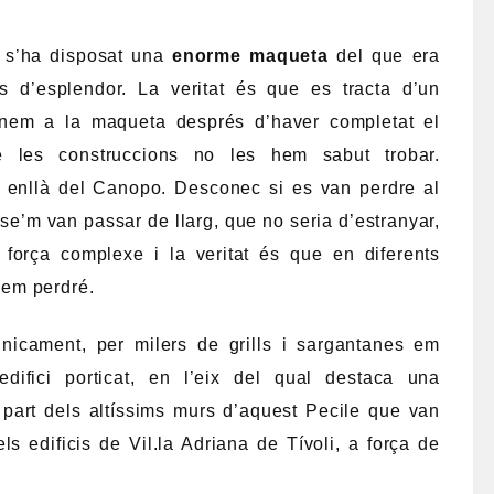
al nou palauet. Moltes altres peces d’importància
l·leccionistes, particularment, en les riques
proveïen del continu espoli.
 amb un petit palauet. El complex disposava de tot
a tota la cort imperial, doncs
Vil.la Adriana no era
veritable lloc on es van decidir els designis de
particularment, durant els últims anys de vida de
iverses termes, una gran biblioteca, un parell de
im) o un hipòdrom. És a dir, tot un complex disposat
escassos moments en què les seves enormes
a estona d’oci a Vil.la Adriana.