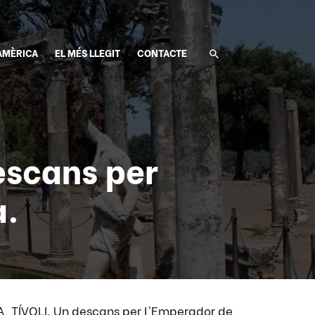
AMÈRICA
EL MÉS LLEGIT
CONTACTE
escans per
a.
, TÍVOLI. Un descans per l'Emperador de