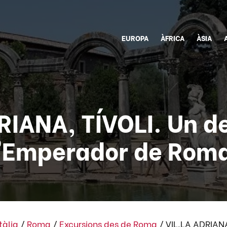
EUROPA
ÀFRICA
ÀSIA
RIANA, TÍVOLI. Un d
'Emperador de Rom
Itàlia
/
Roma
/
Excursions des de Roma
/
VIL.LA ADRIANA