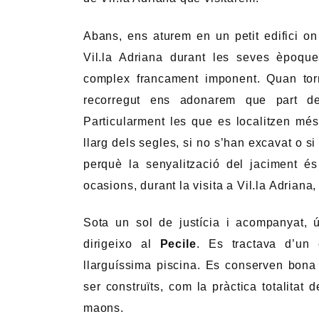
Adriana de Tívoli van ser transportades 
van caure en les mans d’importants co
col·leccions reals i cardenalícies que es 
Com explicava, Adrià no es va acontentar
tipus de comoditats a més d’estances per 
una mansió de cap de setmana, sinó el 
l’Imperi durant llargues temporades i, 
l’Emperador Adriano.
A part d’un enorme palau es van erigir d
teatres (un d’ells l’original teatre marít
perquè Adrià no s’avorrís en els 
responsabilitats li permetessin gaudir d’un