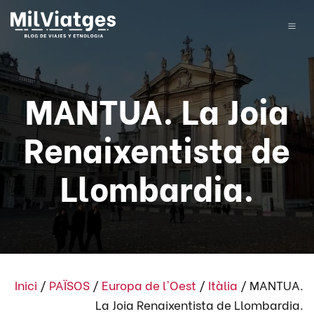
MANTUA. La Joia
Renaixentista de
Llombardia.
Inici
/
PAÏSOS
/
Europa de l'Oest
/
Itàlia
/
MANTUA.
La Joia Renaixentista de Llombardia.