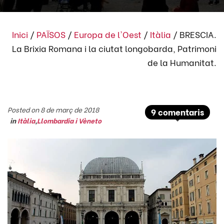
Inici
/
PAÏSOS
/
Europa de l'Oest
/
Itàlia
/
BRESCIA.
La Brixia Romana i la ciutat longobarda, Patrimoni
de la Humanitat.
Posted on 8 de març de 2018
9 comentaris
in
Itàlia
,
Llombardia i Vèneto