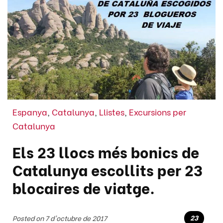
Espanya
,
Catalunya
,
Llistes
,
Excursions per
Catalunya
Els 23 llocs més bonics de
Catalunya escollits per 23
blocaires de viatge.
23
Posted on 7 d'octubre de 2017