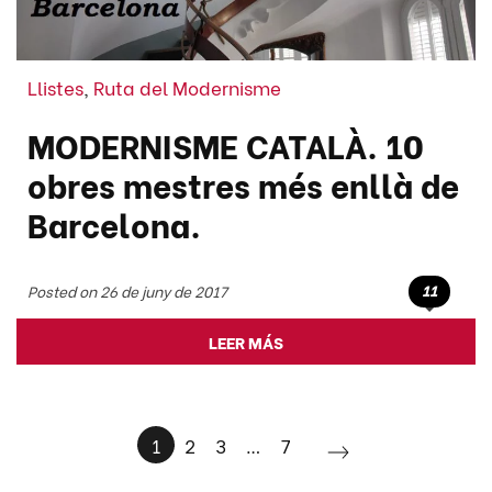
Llistes
,
Ruta del Modernisme
MODERNISME CATALÀ. 10
obres mestres més enllà de
Barcelona.
11
Posted on 26 de juny de 2017
LEER MÁS
1
2
3
…
7