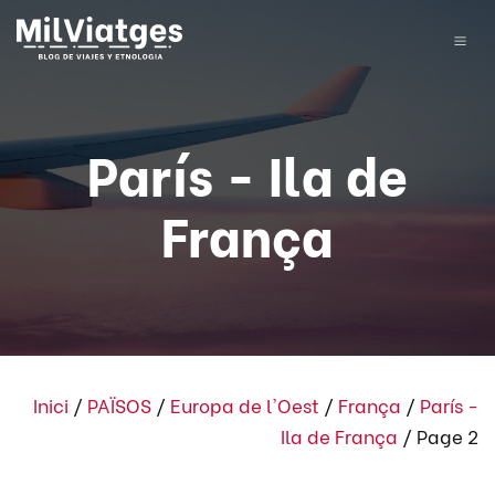
París - Ila de
França
Inici
/
PAÏSOS
/
Europa de l'Oest
/
França
/
París -
Ila de França
/
Page 2