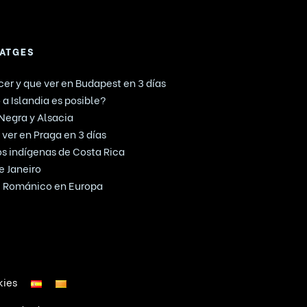
IATGES
er y que ver en Budapest en 3 días
 a Islandia es posible?
 Negra y Alsacia
ver en Praga en 3 días
mos indígenas de Costa Rica
e Janeiro
te Románico en Europa
kies