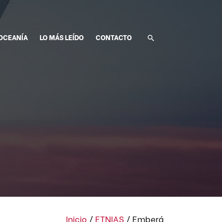
OCEANÍA
LO MÁS LEÍDO
CONTACTO
Inicio
/
ETNIAS
/
Emberá