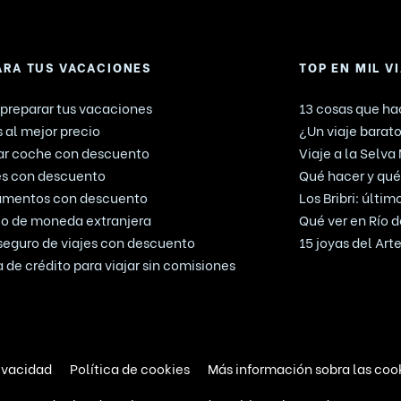
ARA TUS VACACIONES
TOP EN MIL V
preparar tus vacaciones
13 cosas que hac
 al mejor precio
¿Un viaje barato
ar coche con descuento
Viaje a la Selva
es con descuento
Qué hacer y qué 
amentos con descuento
Los Bribri: últi
o de moneda extranjera
Qué ver en Río d
seguro de viajes con descuento
15 joyas del Ar
a de crédito para viajar sin comisiones
rivacidad
Política de cookies
Más información sobra las coo