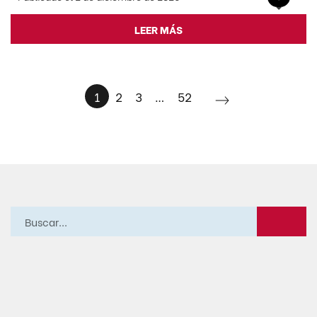
LEER MÁS
1
2
3
…
52