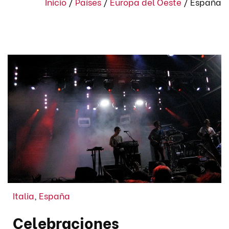
Inicio
/
Países
/
Europa del Oeste
/
España
Italia
,
España
Celebraciones