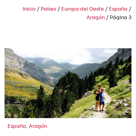
Inicio
/
Países
/
Europa del Oeste
/
España
/
Aragón
/
Página 3
España
,
Aragón