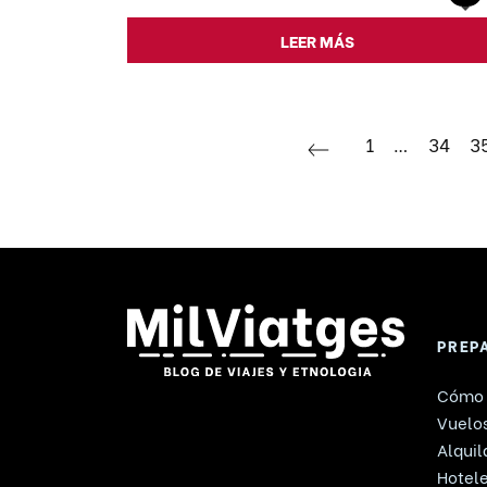
LEER MÁS
1
…
34
3
PREP
Cómo 
Vuelos
Alquil
Hotel