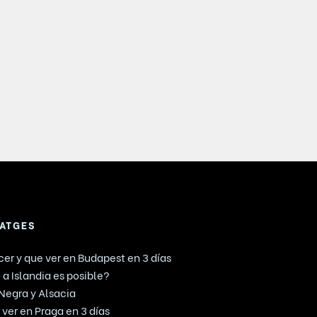
IATGES
er y que ver en Budapest en 3 días
 a Islandia es posible?
 Negra y Alsacia
ver en Praga en 3 días