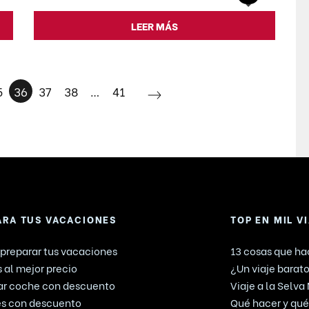
LEER MÁS
5
36
37
38
…
41
ARA TUS VACACIONES
TOP EN MIL V
preparar tus vacaciones
13 cosas que hac
 al mejor precio
¿Un viaje barato
ar coche con descuento
Viaje a la Selva
es con descuento
Qué hacer y qué 