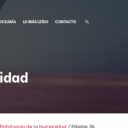
OCEANÍA
LO MÁS LEÍDO
CONTACTO
idad
Patrimonio de la Humanidad
/
Página 36