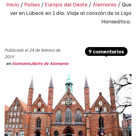
Inicio
/
Países
/
Europa del Oeste
/
Alemania
/
Que
ver en Lübeck en 1 día. Viaje al corazón de la Liga
Hanseática.
Publicado el 24 de febrero de
9 comentarios
2019
en
Alemania
,
Norte de Alemania