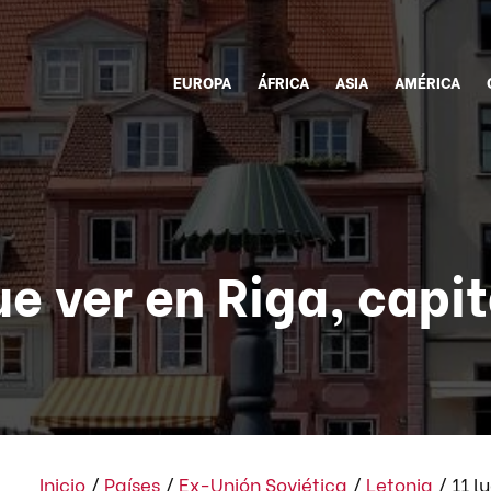
EUROPA
ÁFRICA
ASIA
AMÉRICA
ue ver en Riga, capit
Inicio
/
Países
/
Ex-Unión Soviética
/
Letonia
/
11 l