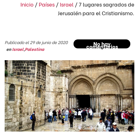
Inicio
/
Países
/
Israel
/
7 lugares sagrados de
Jerusalén para el Cristianismo.
Publicado el 29 de junio de 2020
No hay
comentarios
en
Israel
,
Palestina