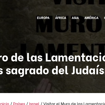
EUROPA
ÁFRICA
ASIA
AMÉRICA
ro de las Lamentaci
 sagrado del Judaí
Inicio
/
Países
/
Israel
/
Visitar el Muro de las Lamentac