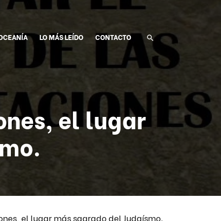
OCEANÍA
LO MÁS LEÍDO
CONTACTO
ones, el lugar
smo.
iones, el lugar más sagrado del Judaísmo.