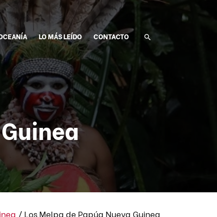
OCEANÍA
LO MÁS LEÍDO
CONTACTO
 Guinea
inea
/
Los Melpa de Papúa Nueva Guinea