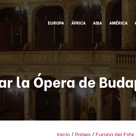
EUROPA
ÁFRICA
ASIA
AMÉRICA
tar la Ópera de Buda
Inicio
/
Países
/
Europa del Este