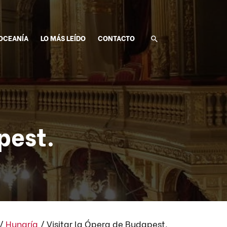
OCEANÍA
LO MÁS LEÍDO
CONTACTO
pest.
/
Hungría
/
Visitar la Ópera de Budapest.