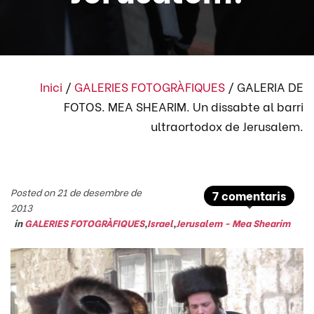
Inici
/
GALERIES FOTOGRÀFIQUES
/
GALERIA DE
FOTOS. MEA SHEARIM. Un dissabte al barri
ultraortodox de Jerusalem.
Posted on 21 de desembre de
7 comentaris
2013
in
GALERIES FOTOGRÀFIQUES
,
Israel
,
Jerusalem - Mea Shearim