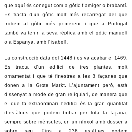
que aquí és conegut com a gòtic flamíger o brabantí.
Es tracta d’un gòtic molt més recarregat del que
trobem al gòtic més primerenc i que a Portugal
també va tenir la seva rèplica amb el gòtic manuelí
o a Espanya, amb l’isabelí.
La construcció data del 1448 i es va acabar el 1469.
Es tracta d’un edifici de tres plantes, molt
ornamentat i que té finestres a les 3 façanes que
donen a la Grote Markt. L’ajuntament però, està
dissenyat a mode de gran reliquiari, de manera que
el que fa extraordinari l’edifici és la gran quantitat
d’estàtues que podem trobar per tota la façana,
sempre sobre mènsules, en un nínxol amb dosser a
sobre seu. Fins a 236 estàtues podem