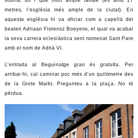
sòbria, tot i que molt ample també (és amb 27
metres, l’església més ample de la ciutat). En
aquesta església hi va oficiar com a capellà del
beateri Adriaan Florensz Boeyens, el qual va acabar
la seva carrera eclesiàstica sent nomenat Sant Pare
amb el nom de Adrià VI.
L’entrada al Beguinatge gran és gratuïta. Per
arribar-hi, cal caminar poc més d’un quilòmetre des
de la Grote Markt. Pregunteu a la plaça. No té
pèrdua.