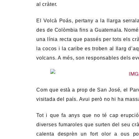
al cràter.
El Volcà Poás, pertany a la llarga serra
des de Colòmbia fins a Guatemala. Només
una línia recta que passés per tots els c
la cocos i la caribe es troben al llarg d’aq
volcans. A més, son responsables dels eve
Com que està a prop de San José, el Par
visitada del país. Avui però no hi ha massa
Tot i que fa anys que no té cap erupció
diverses fumaroles que surten del seu cràt
calenta desprèn un fort olor a ous po