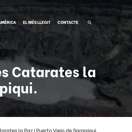
AMÈRICA
EL MÉS LLEGIT
CONTACTE
es Catarates la
piqui.
arates la Paz i Puerto Viejo de Sarapiqui.