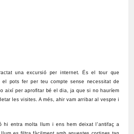
ctat una excursió per internet. És el tour que
e el pots fer per teu compte sense necessitat de
o així per aprofitar bé el dia, ja que si no hauríem
tar les visites. A més, ahir vam arribar al vespre i
 hi entra molta llum i ens hem deixat l’antifaç a
 llum es filtra fàcilment amb aquestes cortines tan