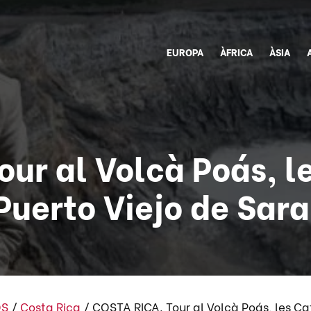
EUROPA
ÀFRICA
ÀSIA
ur al Volcà Poás, l
 Puerto Viejo de Sara
OS
/
Costa Rica
/
COSTA RICA. Tour al Volcà Poás, les Cat