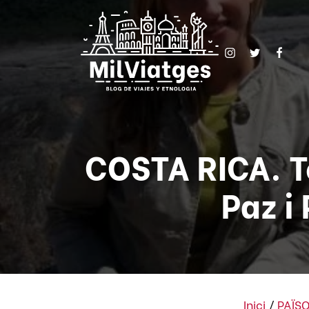
COSTA RICA. To
Paz i
Inici
/
PAÏS