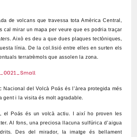
lada de volcans que travessa tota Amèrica Central,
 cal mirar un mapa per veure que es podria traçar
ràters. Això es deu a que dues plaques tectòniques,
uesta línia. De la col.lisió entre elles en surten els
ntuals terratrèmols que assolen la zona.
c Nacional del Volcà Poás és l’àrea protegida més
 gent i la visita és molt agradable.
, el Poás és un volcà actiu. I així ho proven les
er. Al fons, una preciosa llacuna sulfúrica d’aigua
drits. Des del mirador, la imatge és bellament