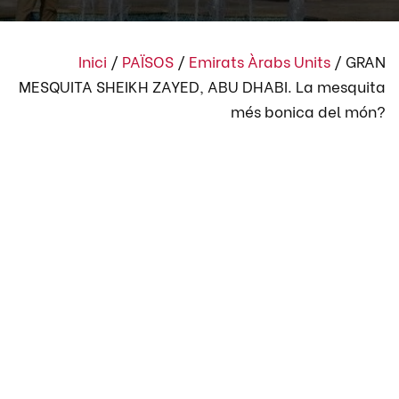
Inici
/
PAÏSOS
/
Emirats Àrabs Units
/
GRAN
MESQUITA SHEIKH ZAYED, ABU DHABI. La mesquita
més bonica del món?