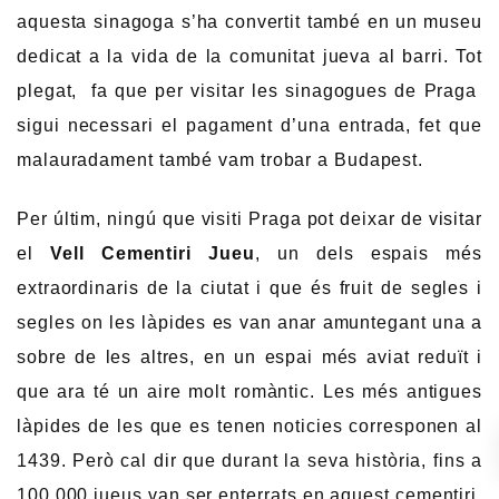
aquesta sinagoga s’ha convertit també en un museu
dedicat a la vida de la comunitat jueva al barri. Tot
plegat, fa que per visitar les sinagogues de Praga
sigui necessari el pagament d’una entrada, fet que
malauradament també vam trobar a Budapest.
Per últim, ningú que visiti Praga pot deixar de visitar
el
Vell Cementiri Jueu
, un dels espais més
extraordinaris de la ciutat i que és fruit de segles i
segles on les làpides es van anar amuntegant una a
sobre de les altres, en un espai més aviat reduït i
que ara té un aire molt romàntic. Les més antigues
làpides de les que es tenen noticies corresponen al
1439. Però cal dir que durant la seva història, fins a
100.000 jueus van ser enterrats en aquest cementiri.