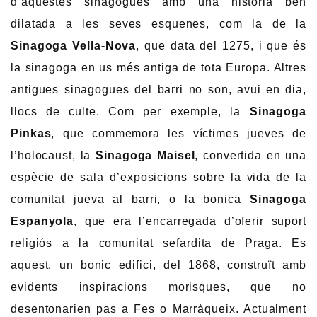
d’aquestes sinagogues amb una història ben
dilatada a les seves esquenes, com la de la
Sinagoga Vella-Nova
, que data del 1275, i que és
la sinagoga en us més antiga de tota Europa. Altres
antigues sinagogues del barri no son, avui en dia,
llocs de culte. Com per exemple, la
Sinagoga
Pinkas
, que commemora les víctimes jueves de
l’holocaust, la
Sinagoga Maisel
, convertida en una
espècie de sala d’exposicions sobre la vida de la
comunitat jueva al barri, o la bonica
Sinagoga
Espanyola
, que era l’encarregada d’oferir suport
religiós a la comunitat sefardita de Praga. Es
aquest, un bonic edifici, del 1868, construït amb
evidents inspiracions morisques, que no
desentonarien pas a Fes o Marràqueix. Actualment