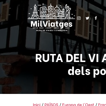
RUTA DEL VI 
dels p
Inici
/
PAÏSOS
/
Europa de l'Oest
/
Fra