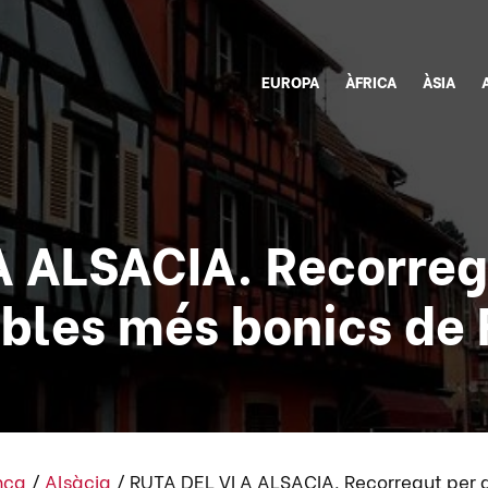
EUROPA
ÀFRICA
ÀSIA
A ALSACIA. Recorreg
obles més bonics de 
nça
/
Alsàcia
/
RUTA DEL VI A ALSACIA. Recorregut per 