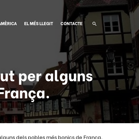
AMÈRICA
EL MÉS LLEGIT
CONTACTE
ut per alguns
França.
alguns dels pobles més bonics de França.