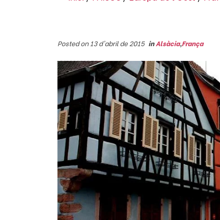
Posted on 13 d'abril de 2015
in
Alsàcia
,
França