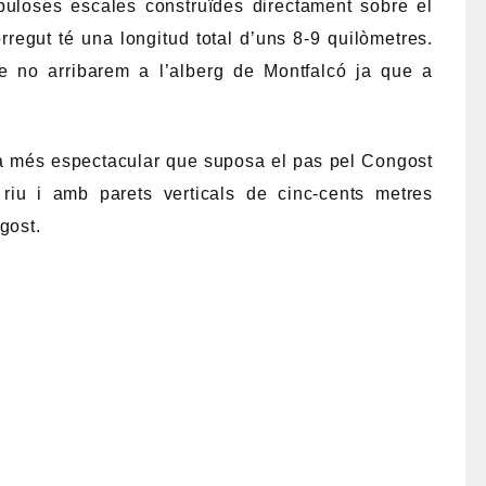
buloses escales construïdes directament sobre el
rregut té una longitud total d’uns 8-9 quilòmetres.
ue no arribarem a l’alberg de Montfalcó ja que a
na més espectacular que suposa el pas pel Congost
el riu i amb parets verticals de cinc-cents metres
gost.