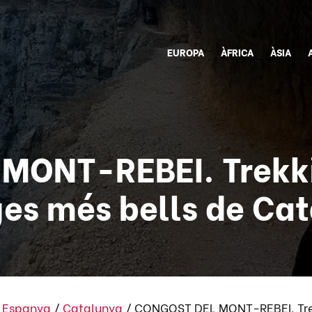
EUROPA
ÀFRICA
ÀSIA
ONT-REBEI. Trekki
es més bells de Ca
/
Espanya
/
Catalunya
/
CONGOST DEL MONT-REBEI. Trekk