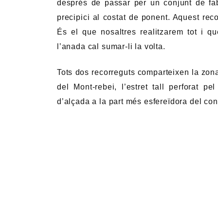
després de passar per un conjunt de fa
precipici al costat de ponent. Aquest reco
És el que nosaltres realitzarem tot i q
l’anada cal sumar-li la volta.
Tots dos recorreguts comparteixen la zo
del Mont-rebei, l’estret tall perforat p
d’alçada a la part més esfereïdora del con