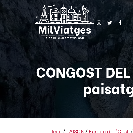
CONGOST DEL M
paisatg
Inici
/
PAÏSOS
/
Europa de l'Oest