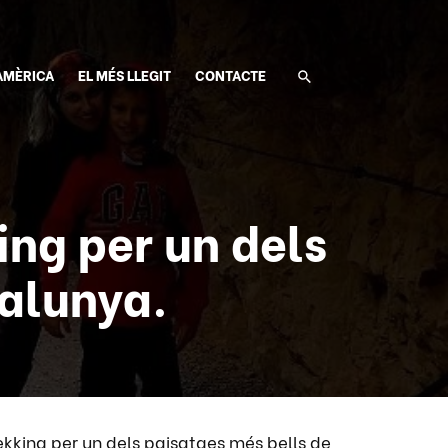
AMÈRICA
EL MÉS LLEGIT
CONTACTE
ng per un dels
talunya.
ing per un dels paisatges més bells de