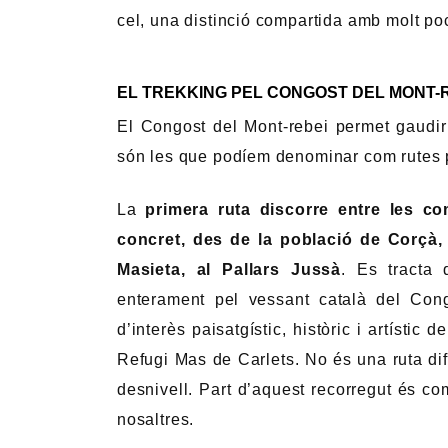
cel, una distinció compartida amb molt po
EL TREKKING PEL CONGOST DEL MONT-R
El Congost del Mont-rebei permet gaudir 
són les que podíem denominar com rutes p
La
primera ruta discorre entre les c
concret, des de la població de Corçà, 
Masieta, al Pallars Jussà
. Es tracta 
enterament pel vessant català del Cong
d’interès paisatgístic, històric i artístic
Refugi Mas de Carlets. No és una ruta dif
desnivell. Part d’aquest recorregut és co
nosaltres.