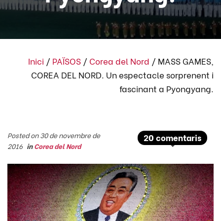
Inici
/
PAÏSOS
/
Corea del Nord
/
MASS GAMES,
COREA DEL NORD. Un espectacle sorprenent i
fascinant a Pyongyang.
Posted on 30 de novembre de
20 comentaris
2016
in
Corea del Nord