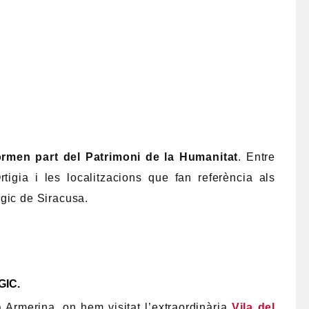
rmen part del Patrimoni de la Humanitat
. Entre
’Ortigia i les localitzacions que fan referència als
gic de Siracusa.
GIC.
Armerina, on hem visitat l’extraordinària
Vila del