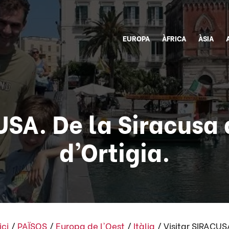
EUROPA
ÀFRICA
ÀSIA
USA. De la Siracusa g
d’Ortigia.
ici
/
PAÏSOS
/
Europa de l'Oest
/
Itàlia
/
Visitar SIRACUSA