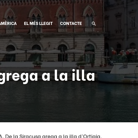
AMÈRICA
EL MÉS LLEGIT
CONTACTE
rega a la illa
. De la Siracusa grega a la illa d’Ortigia.