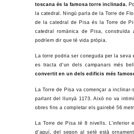
toscana és la famosa torre inclinada.
Po
la catedral. Ningú parla de la Torre de Flo
de la catedral de Pisa és la Torre de Pi
catedral romànica de Pisa, construïda a
podríem dir que té vida pròpia.
La torre podria ser coneguda per la seva e
es tracta d’un dels campanars més bel
convertit en un dels edificis més famos
La Torre de Pisa va començar a inclinar-
parlant del llunyà 1173. Això no va inti
obres fins a completar els gairebé 56 metr
La Torre de Pisa té 8 nivells. L’inferior
d’aquí, del segon al setè està ornamen