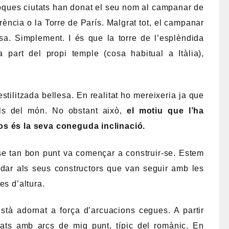
ques ciutats han donat el seu nom al campanar de
rència o la Torre de París. Malgrat tot, el campanar
sa. Simplement. I és que la torre de l’esplèndida
 part del propi temple (cosa habitual a Itàlia),
stilitzada bellesa. En realitat ho mereixeria ja que
ls del món. No obstant això,
el motiu que l’ha
os és la seva coneguda inclinació.
se tan bon punt va començar a construir-se. Estem
midar als seus constructors que van seguir amb les
es d’altura.
 està adornat a força d’arcuacions cegues. A partir
tats amb arcs de mig punt, típic del romànic. En