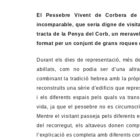
El Pessebre Vivent de Corbera de 
incomparable, que seria digne de visita
tracta de la Penya del Corb, un meravell
format per un conjunt de grans roques d
Durant els dies de representació, més de
abillats, com no podia ser d’una altr
combinant la tradició hebrea amb la pròp
reconstruïts una sèrie d’edificis que repr
i els diferents espais pels quals va tran
vida, ja que el pessebre no es circumsc
Mentre el visitant passeja pels diferent
del recorregut, els altaveus donen compt
l’explicació es completa amb diferents co