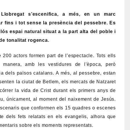
Llobregat s’escenifica, a més, en un marc
r fins i tot sense la presència del pessebre. Es
ós espai natural situat a la part alta del poble i
e tonalitat rogenca.
 200 actors formen part de l’espectacle. Tots ells
a manera, amb les vestidures de l’època, però
ia dels països catalans. A més, al pessebre, estan
esenten la ciutat de Betlem, els mercats de Natzaret
scórrer la vida de Crist durant els primers anys de
riu, únicament, al moment del naixement de Jesús.
s escenaris que conformen els 15 quadres o escenes
e dels fets relatats en els evangelis, alhora que
mentaris sobre els moments representats.