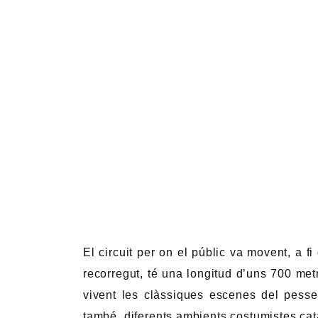
El circuit per on el públic va movent, a f
recorregut, té una longitud d’uns 700 m
vivent les clàssiques escenes del pesse
també, diferents ambients costumistes cata