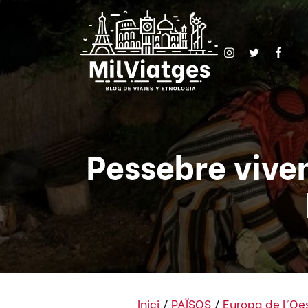
Pessebre vive
Inici
/
PAÏSOS
/
Europa de l'Oe