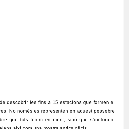
i de descobrir les fins a 15 estacions que formen el
etres. No només es representen en aquest pessebre
bre que tots tenim en ment, sinó que s’inclouen,
lans així com una mostra antics oficis.