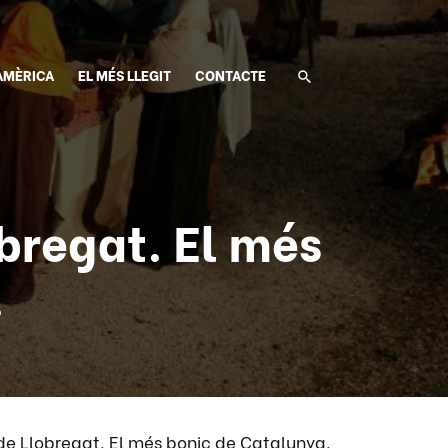
AMÈRICA
EL MÉS LLEGIT
CONTACTE
bregat. El més
.
de Llobregat. El més bonic de Catalunya.