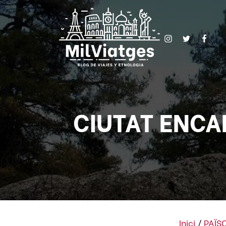
CIUTAT ENCA
Inici
/
PAÏS