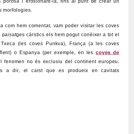
 porosa i erosionant-la, fins al punt de crear un
s morfologies.
ula com hem comentat, vam poder visitar les coves
paisatges càrstics els hem pogut conèixer a tot el
 Txeca (les coves Punkva), França (a les coves
flent) o Espanya (per exemple, en les
coves de
el fenomen no és exclusiu del continent europeu.
s a dir, el carst que es produeix en cavitats