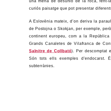
una mena de desunió de la roca, fent-la
curiós paisatge que pot presentar diferent
A Eslovènia mateix, d’on deriva la para
de Postojna o Skokjan, per exemple, però 
continent europeu, com a la República
Grands Canaletes de Vilafranca de Con
Salnitre de Collbató
). Per descomptat 
Són tots ells exemples d’endocarst. É
subterrànies.