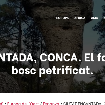
EUROPA
ÀFRICA
ÀSIA
NTADA, CONCA. El f
bosc petrificat.
OS
/
Europa de l'Oest
/
Espanya
/
CIUTAT ENCANTADA, CO