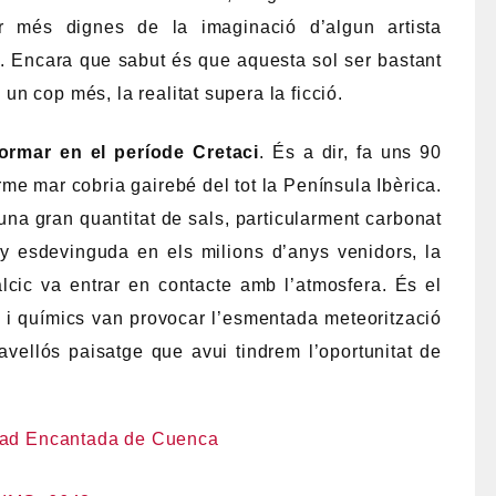
r més dignes de la imaginació d’algun artista
. Encara que sabut és que aquesta sol ser bastant
n cop més, la realitat supera la ficció.
ormar en el període Cretaci
. És a dir, fa uns 90
me mar cobria gairebé del tot la Península Ibèrica.
na gran quantitat de sals, particularment carbonat
ny esdevinguda en els milions d’anys venidors, la
lcic va entrar en contacte amb l’atmosfera. És el
s i químics van provocar l’esmentada meteorització
avellós paisatge que avui tindrem l’oportunitat de