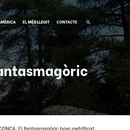
AMÈRICA
EL MÉS LLEGIT
CONTACTE
antasmagòric
NCA. El fantasmagòric bosc petrificat.