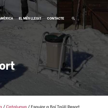
AMÈRICA
EL MÉS LLEGIT
CONTACTE
ort
a
/
Catalunya
/
Esquiar a Boí Taüll Resort