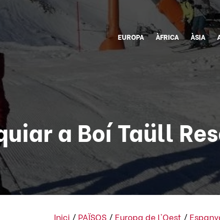
EUROPA
ÀFRICA
ÀSIA
quiar a Boí Taüll Res
Inici
/
PAÏSOS
/
Europa de l'Oest
/
Espany