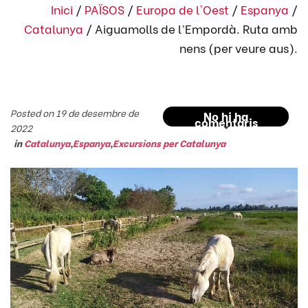
Inici
/
PAÏSOS
/
Europa de l'Oest
/
Espanya
/
Catalunya
/
Aiguamolls de l’Empordà. Ruta amb
nens (per veure aus).
Posted on 19 de desembre de
No hi ha
comentaris
2022
in
Catalunya
,
Espanya
,
Excursions per Catalunya