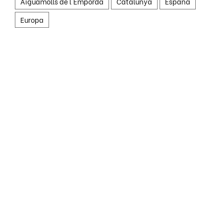
Aiguamolls de l'Empordà
Catalunya
España
Europa