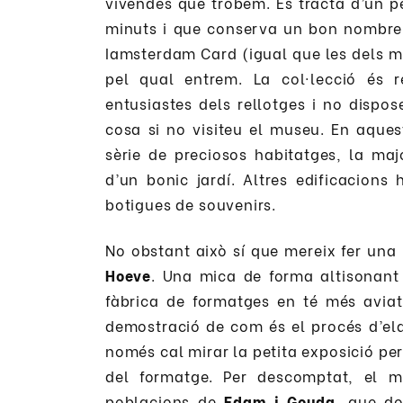
vivendes que trobem. Es tracta d’un p
minuts i que conserva un bon nombre d’
Iamsterdam Card (igual que les dels mo
pel qual entrem. La col·lecció és 
entusiastes dels rellotges i no disp
cosa si no visiteu el museu. En aques
sèrie de preciosos habitatges, la maj
d’un bonic jardí. Altres edificacions
botigues de souvenirs.
No obstant això sí que mereix fer una
Hoeve
. Una mica de forma altisonan
fàbrica de formatges en té més aviat
demostració de com és el procés d’elab
només cal mirar la petita exposició pe
del formatge. Per descomptat, el m
poblacions de
Edam i Gouda
, que d