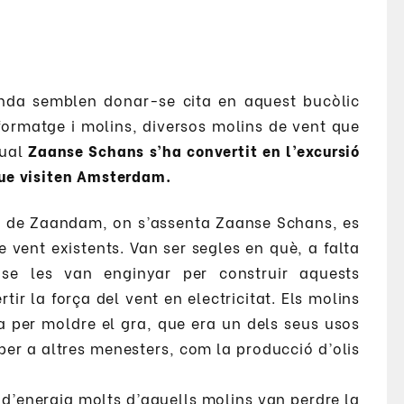
anda semblen donar-se cita en aquest bucòlic
, formatge i molins, diversos molins de vent que
qual
Zaanse Schans s’ha convertit en l’excursió
que visiten Amsterdam.
a de Zaandam, on s’assenta Zaanse Schans, es
vent existents. Van ser segles en què, a falta
s se les van enginyar per construir aquests
ir la força del vent en electricitat. Els molins
a per moldre el gra, que era un dels seus usos
er a altres menesters, com la producció d’olis
d’energia molts d’aquells molins van perdre la