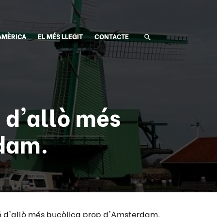
AMÈRICA
EL MÉS LLEGIT
CONTACTE
 d'allò més
rdam.
 d'allò més bucòlica prop d'Amsterdam.