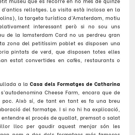
etit museu que es recorre en no més de quinze
antics rellotges. La visita està inclosa en la
lins), la targeta turística d’Amsterdam, motiu
relativament interessant però si no sou uns
oseu de la Iamsterdam Card no us perdreu gran
ta zona del petitíssim poblet es disposen una
oria pintats de verd, que disposen totes elles
 han estat convertides en cafès, restaurants o
 ullada a la
Casa dels Formatges de Catharina
t s’autodenomina Cheese Farm, encara que de
 poc. Això sí, de tant en tant es fa una breu
oració del formatge. I si no hi ha explicació,
r entendre el procés de quallat, premsat o salat
illor lloc per gaudir aquest menjar són les
onen nom a dos dels formatges més famosos