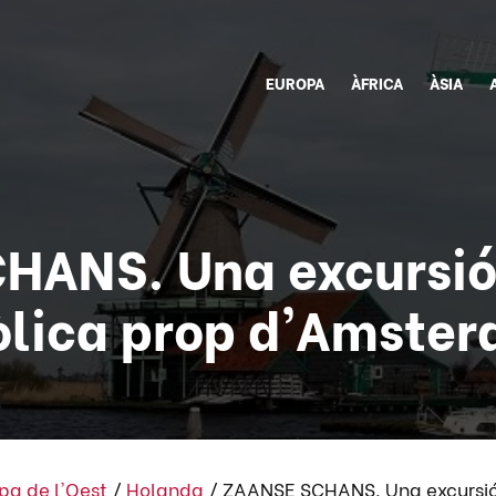
EUROPA
ÀFRICA
ÀSIA
ANS. Una excursió
lica prop d'Amste
pa de l'Oest
/
Holanda
/
ZAANSE SCHANS. Una excursió