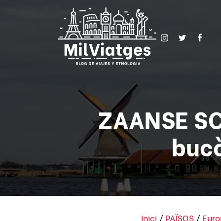
ZAANSE SCH
bucò
Inici
/
PAÏSOS
/
Euro