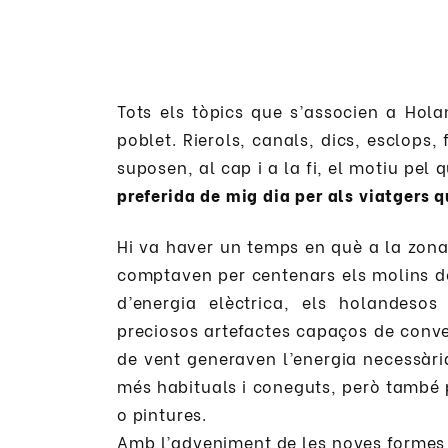
Tots els tòpics que s’associen a Hol
poblet. Rierols, canals, dics, esclops
suposen, al cap i a la fi, el motiu pel 
preferida de mig dia per als viatgers 
Hi va haver un temps en què a la zon
comptaven per centenars els molins de 
d’energia elèctrica, els holandeso
preciosos artefactes capaços de convert
de vent generaven l’energia necessàri
més habituals i coneguts, però també p
o pintures.
Amb l’adveniment de les noves formes 