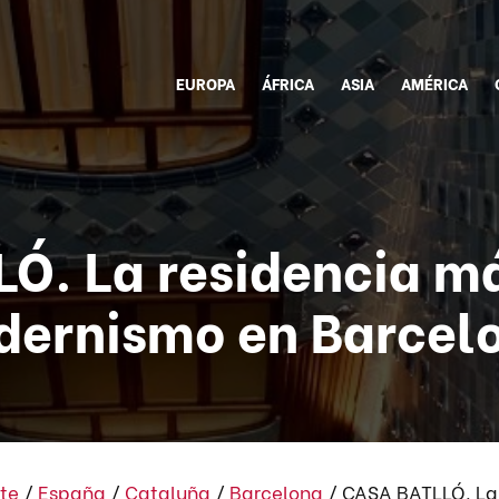
EUROPA
ÁFRICA
ASIA
AMÉRICA
Ó. La residencia má
ernismo en Barcel
te
/
España
/
Cataluña
/
Barcelona
/
CASA BATLLÓ. La 