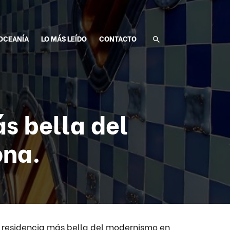
OCEANÍA
LO MÁS LEÍDO
CONTACTO
s bella del
ona.
residencia más bella del modernismo en