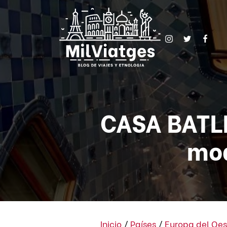
CASA BATLL
mod
Inicio
/
Países
/
Europa del Oes